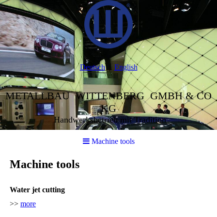
Deutsch
English
METALLBAU WITTENBERG GMBH & CO
KG
Handwerksbetrieb mit Tradition
Machine tools
Machine tools
Water jet cutting
>>
more